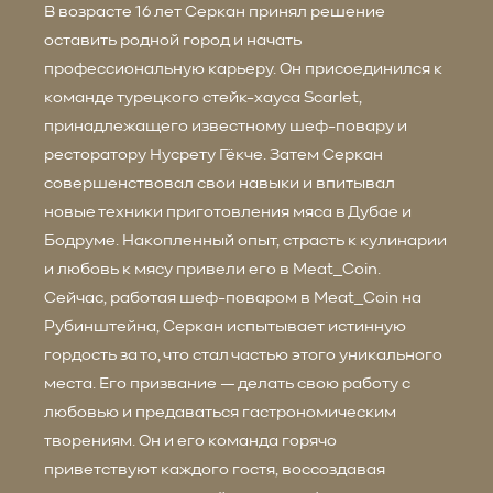
В возрасте 16 лет Серкан принял решение
оставить родной город и начать
профессиональную карьеру. Он присоединился к
команде турецкого стейк-хауса Scarlet,
принадлежащего известному шеф-повару и
ресторатору Нусрету Гёкче. Затем Серкан
совершенствовал свои навыки и впитывал
новые техники приготовления мяса в Дубае и
Бодруме. Накопленный опыт, страсть к кулинарии
и любовь к мясу привели его в Meat_Coin.
Сейчас, работая шеф-поваром в Meat_Coin на
Рубинштейна, Серкан испытывает истинную
гордость за то, что стал частью этого уникального
места. Его призвание — делать свою работу с
любовью и предаваться гастрономическим
творениям. Он и его команда горячо
приветствуют каждого гостя, воссоздавая