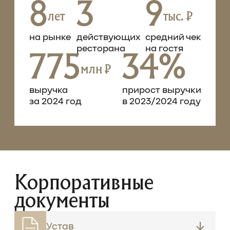
8
3
9
лет
тыс. ₽
на рынке
действующих
средний чек
ресторана
на гостя
775
34%
млн ₽
выручка
прирост выручки
за 2024 год
в 2023/2024 году
Корпоративные
документы
Устав